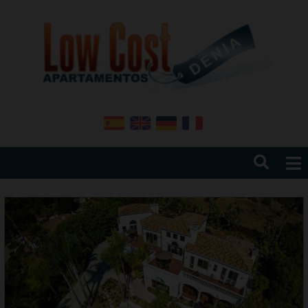
HOME
OBJECKTE
NEUBAU
vERKAUFEN
NEWS
ÜBER UNS
Costa Blanca