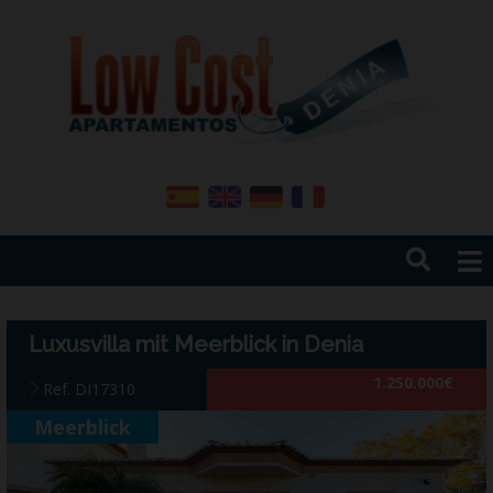
HOME
OBJECKTE
Luxusvilla mit Meerblick in Denia
NEUBAU
1.250.000€
vERKAUFEN
Ref. DI17310
NEWS
Meerblick
ÜBER UNS
Costa Blanca