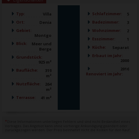
Typ:
Schlafzimmer:
Villa
5
Ort:
Badezimmer:
Denia
3
Gebiet:
Wohnzimmer:
2
Montgo
Esszimmer:
1
Blick:
Meer und
Küche:
Separat
Berge
Erbaut im Jahr:
Grundstück:
2000
925 m²
2016
Baufläche:
319
Renoviert im Jahr:
m²
Nutzfläche:
264
m²
Terrasse:
41 m²
*
Diese Informationen unterliegen Fehlern und sind nicht Bestandteil eines
Vertrages. Das Angebot kann ohne vorherige Ankündigung geändert oder
zurückgezogen werden. Der Preis beinhaltet nicht die Kosten für den Kauf.