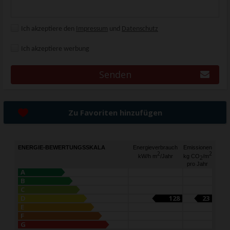
Ich akzeptiere den
Impressum
und
Datenschutz
Ich akzeptiere werbung
Senden
Zu Favoriten hinzufügen
ENERGIE-BEWERTUNGSSKALA
Energieverbrauch
Emissionen
2
2
kW/h m
/Jahr
kg CO
/m
2
pro Jahr
A
B
C
D
128
23
E
F
G